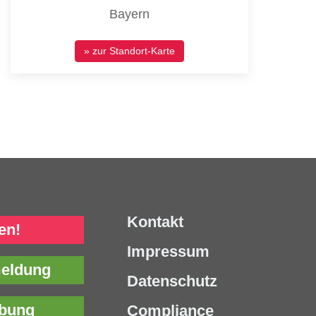
Bayern
» zur Standort-Karte
Kontakt
en!
Impressum
meldung
Datenschutz
rbung
Compliance