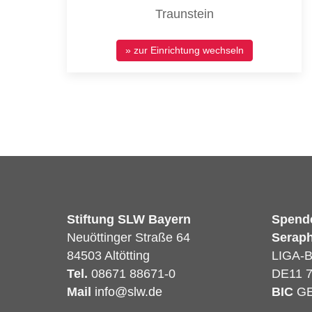
Traunstein
» zur Einrichtung wechseln
Stiftung SLW Bayern
Spend
Neuöttinger Straße 64
Seraph
84503 Altötting
LIGA-
Tel.
08671 88671-0
DE11 7
Mail
info@slw.de
BIC
G