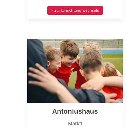
» zur Einrichtung wechseln
Antoniushaus
Marktl