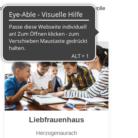
pädagogische Konzepte und eine liebevolle
Liebfrauenhaus
Herzogenaurach