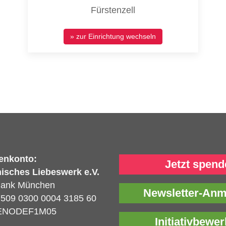
Fürstenzell
» zur Einrichtung wechseln
enkonto:
Jetzt spend
isches Liebeswerk e.V.
Bank München
Newsletter-An
509 0300 0004 3185 60
ENODEF1M05
Initiativbewe