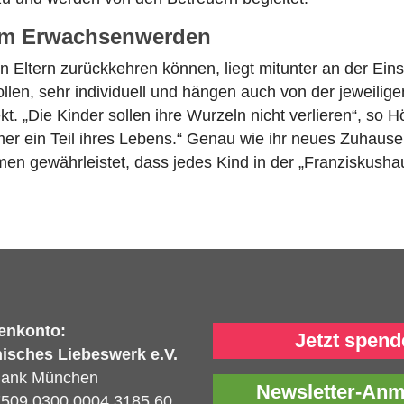
zum Erwachsenwerden
n Eltern zurückkehren können, liegt mitunter an der Ei
ollen, sehr individuell und hängen auch von der jeweilige
t. „Die Kinder sollen ihre Wurzeln nicht verlieren“, so H
mmer ein Teil ihres Lebens.“ Genau wie ihr neues Zuhaus
en gewährleistet, dass jedes Kind in der „Franziskusha
enkonto:
Jetzt spend
isches Liebeswerk e.V.
Bank München
Newsletter-An
509 0300 0004 3185 60