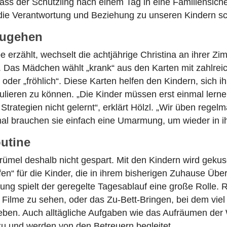
ass der Schützling nach einem Tag in eine Familiensiche
die Verantwortung und Beziehung zu unseren Kindern scho
zugehen
erzählt, wechselt die achtjährige Christina an ihrer Zi
. Das Mädchen wählt „krank“ aus den Karten mit zahlre
nd“ oder „fröhlich“. Diese Karten helfen den Kindern, sic
gulieren zu können. „Die Kinder müssen erst einmal lern
ategien nicht gelernt“, erklärt Hölzl. „Wir üben regelmä
 brauchen sie einfach eine Umarmung, um wieder in ihr
outine
el deshalb nicht gespart. Mit den Kindern wird gekusch
n“ für die Kinder, die in ihrem bisherigen Zuhause Über
ng spielt der geregelte Tagesablauf eine große Rolle.
ilme zu sehen, oder das Zu-Bett-Bringen, bei dem viel
 geben. Auch alltägliche Aufgaben wie das Aufräumen de
 und werden von den Betreuern begleitet.