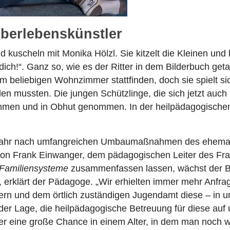
Überlebenskünstler
 kuscheln mit Monika Hölzl. Sie kitzelt die Kleinen und l
e dich!“. Ganz so, wie es der Ritter in dem Bilderbuch g
em beliebigen Wohnzimmer stattfinden, doch sie spielt 
rden mussten. Die jungen Schützlinge, die sich jetzt auc
men und in Obhut genommen. In der heilpädagogische
Jahr nach umfangreichen Umbaumaßnahmen des ehema
e von Frank Einwanger, dem pädagogischen Leiter des Fr
 Familiensysteme
zusammenfassen lassen, wächst der Bed
g“, erklärt der Pädagoge. „Wir erhielten immer mehr Anfr
rn und dem örtlich zuständigen Jugendamt
diese – in 
n der Lage, die heilpädagogische Betreuung für diese auf
r eine große Chance in einem Alter, in dem man noch wi