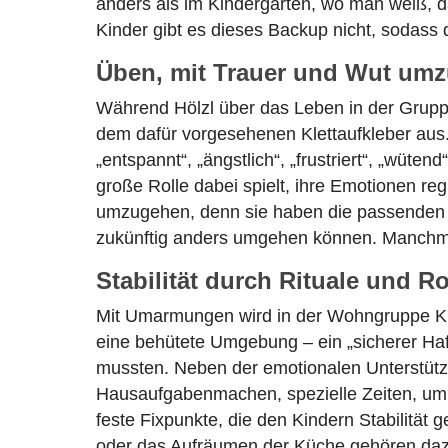
anders als im Kindergarten, wo man weiß, d
Kinder gibt es dieses Backup nicht, sodass 
Üben, mit Trauer und Wut um
Während Hölzl über das Leben in der Gruppe 
dem dafür vorgesehenen Klettaufkleber aus
„entspannt“, „ängstlich“, „frustriert“, „wüte
große Rolle dabei spielt, ihre Emotionen re
umzugehen, denn sie haben die passenden Str
zukünftig anders umgehen können. Manchmal
Stabilität durch Rituale und R
Mit Umarmungen wird in der Wohngruppe Krüm
eine behütete Umgebung – ein „sicherer Hafe
mussten. Neben der emotionalen Unterstützu
Hausaufgabenmachen, spezielle Zeiten, um F
feste Fixpunkte, die den Kindern Stabilität
oder das Aufräumen der Küche gehören dazu