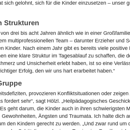
at sich gelohnt, sich für die Kinder einzusetzen – unser
n Strukturen
on drei bis acht Jahren ähnlich wie in einer Großfamilie“
nem multiprofessionellen Team – darunter Erzieher und 
n Kinder. Nach einem Jahr gibt es bereits viele positive
 eine klare Struktur im Tagesablauf zu schaffen, die d
l Schmerz und Unsicherheit erlebt haben, ist so eine Verlä
htiger Erfolg, den wir uns hart erarbeitet haben.“
 Gruppe
tsdefiziten, provozieren Konfliktsituationen oder zeigen
 fordert sehr“, sagt Hölzl. „Heilpädagogisches Geschick,
r. Es geht darum, die Kinder auch in ihren schwierigst
Gewohnheiten, Ängsten und Traumata. Ich halte dich aus
 den Kindern gerecht zu werden. „Und zwar rund um die U