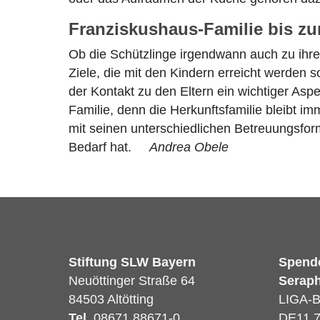
Franziskushaus-Familie bis 
Ob die Schützlinge irgendwann auch zu ihre
Ziele, die mit den Kindern erreicht werden s
der Kontakt zu den Eltern ein wichtiger Aspek
Familie, denn die Herkunftsfamilie bleibt i
mit seinen unterschiedlichen Betreuungsform
Bedarf hat.
Andrea Obele
Stiftung SLW Bayern
Spend
Neuöttinger Straße 64
Seraph
84503 Altötting
LIGA-
Tel.
08671 88671-0
DE11 7